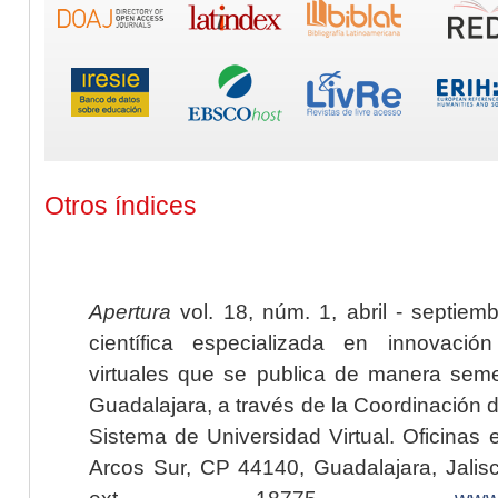
Otros índices
Apertura
vol. 18, núm. 1, abril - septiem
científica especializada en innovaci
virtuales que se publica de manera seme
Guadalajara, a través de la Coordinación 
Sistema de Universidad Virtual. Oficinas 
Arcos Sur, CP 44140, Guadalajara, Jalisc
ext. 18775,
www.