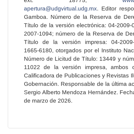
apertura@udgvirtual.udg.mx
. Editor resp
Gamboa. Número de la Reserva de Dere
Título de la versión electrónica: 04-200
2007-1094; número de la Reserva de Der
Título de la versión impresa: 04-200
1665-6180, otorgados por el Instituto Nac
Número de Licitud de Título: 13449 y núme
11022 de la versión impresa, ambos o
Calificadora de Publicaciones y Revistas I
Gobernación. Responsable de la última ac
Sergio Alberto Mendoza Hernández. Fecha 
de marzo de 2026.