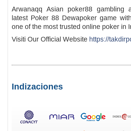
Arwanaqq Asian poker88 gambling a
latest Poker 88 Dewapoker game with 
one of the most trusted online poker in 
Visiti Our Official Website
https://takdir
Indizaciones