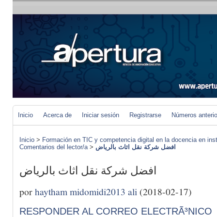
Inicio
Acerca de
Iniciar sesión
Registrarse
Números anteri
Inicio
>
Formación en TIC y competencia digital en la docencia en inst
Comentarios del lector/a
>
افضل شركة نقل اثاث بالرياض
افضل شركة نقل اثاث بالرياض
por
haytham midomidi2013 ali
(2018-02-17)
RESPONDER AL CORREO ELECTRÃ³NICO