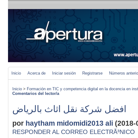
Inicio
Acerca de
Iniciar sesión
Registrarse
Números anteri
Inicio
>
Formación en TIC y competencia digital en la docencia en inst
Comentarios del lector/a
افضل شركة نقل اثاث بالرياض
por
haytham midomidi2013 ali
(2018-
RESPONDER AL CORREO ELECTRÃ³NICO