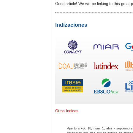
Good article! We will be linking to this great
Indizaciones
Otros índices
Apertura
vol. 18, núm. 1, abril - septiembre
ambientes virtuales que se publica de maner