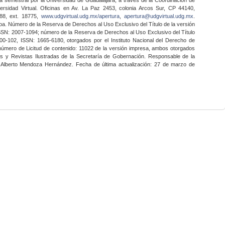
ersidad Virtual. Oficinas en Av. La Paz 2453, colonia Arcos Sur, CP 44140,
888, ext. 18775,
www.udgvirtual.udg.mx/apertura
,
apertura@udgvirtual.udg.mx
.
a. Número de la Reserva de Derechos al Uso Exclusivo del Título de la versión
SSN: 2007-1094; número de la Reserva de Derechos al Uso Exclusivo del Título
0-102, ISSN: 1665-6180, otorgados por el Instituto Nacional del Derecho de
 número de Licitud de contenido: 11022 de la versión impresa, ambos otorgados
nes y Revistas Ilustradas de la Secretaría de Gobernación. Responsable de la
o Alberto Mendoza Hernández. Fecha de última actualización: 27 de marzo de