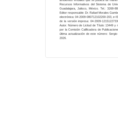
Recursos Informativos del Sistema de Univ
Guadalajara, Jalisco, México. Tel.: 3268-8
Editor responsable: Dr. Rafael Morales Gambo
electrónica: 04-2009-080712102200-203, e-I
de la versión impresa: 04-2009-12151227330
Autor. Número de Licitud de Título: 13449 y
por la Comisión Calificadora de Publicacio
última actualización de este número: Sergi
2026.