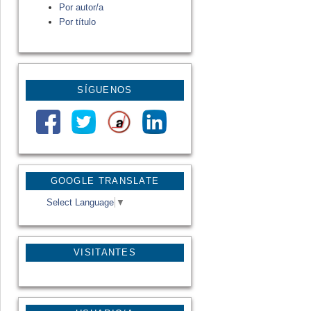
Por autor/a
Por título
SÍGUENOS
GOOGLE TRANSLATE
Select Language
▼
VISITANTES