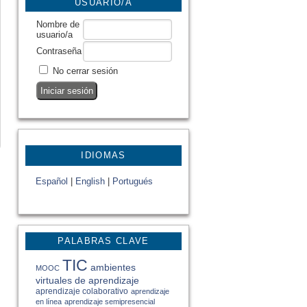
USUARIO/A
Nombre de
usuario/a
Contraseña
No cerrar sesión
IDIOMAS
Español
|
English
|
Portugués
PALABRAS CLAVE
TIC
ambientes
MOOC
virtuales de aprendizaje
aprendizaje colaborativo
aprendizaje
en línea
aprendizaje semipresencial