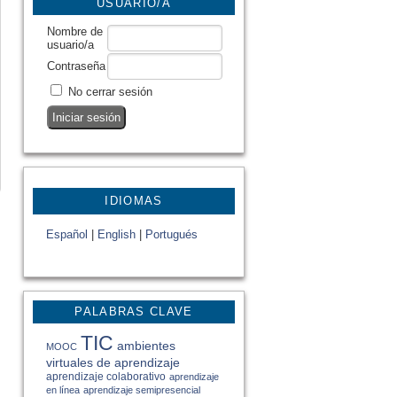
USUARIO/A
Nombre de
usuario/a
Contraseña
No cerrar sesión
IDIOMAS
Español
|
English
|
Portugués
PALABRAS CLAVE
TIC
ambientes
MOOC
virtuales de aprendizaje
aprendizaje colaborativo
aprendizaje
en línea
aprendizaje semipresencial