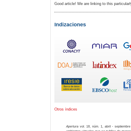
Good article! We are linking to this particular
Indizaciones
Otros índices
Apertura
vol. 18, núm. 1, abril - septiembre
ambientes virtuales que se publica de maner