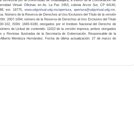
ersidad Virtual. Oficinas en Av. La Paz 2453, colonia Arcos Sur, CP 44140,
888, ext. 18775,
www.udgvirtual.udg.mx/apertura
,
apertura@udgvirtual.udg.mx
.
a. Número de la Reserva de Derechos al Uso Exclusivo del Título de la versión
SSN: 2007-1094; número de la Reserva de Derechos al Uso Exclusivo del Título
0-102, ISSN: 1665-6180, otorgados por el Instituto Nacional del Derecho de
 número de Licitud de contenido: 11022 de la versión impresa, ambos otorgados
nes y Revistas Ilustradas de la Secretaría de Gobernación. Responsable de la
o Alberto Mendoza Hernández. Fecha de última actualización: 27 de marzo de