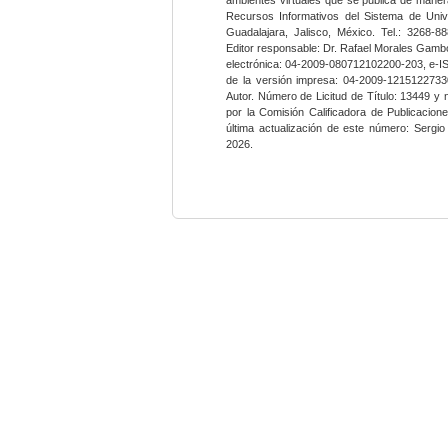
Recursos Informativos del Sistema de Univ
Guadalajara, Jalisco, México. Tel.: 3268-8
Editor responsable: Dr. Rafael Morales Gambo
electrónica: 04-2009-080712102200-203, e-I
de la versión impresa: 04-2009-12151227330
Autor. Número de Licitud de Título: 13449 y
por la Comisión Calificadora de Publicacio
última actualización de este número: Sergi
2026.