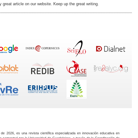
ly great article on our website. Keep up the great writing.
 de 2026, es una revista científica especializada en innovación educativa en
a semestral por la Universidad de Guadalajara, a través de la Coordinación de