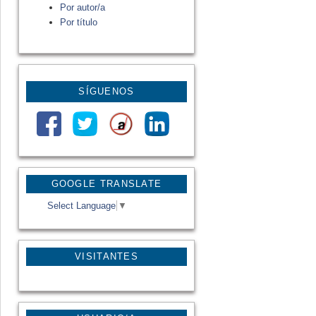
Por autor/a
Por título
SÍGUENOS
GOOGLE TRANSLATE
Select Language
▼
VISITANTES