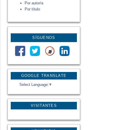
Por autor/a
Por título
SÍGUENOS
GOOGLE TRANSLATE
Select Language
▼
VISITANTES