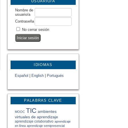
USUARIO/A
Nombre de
usuario/a
Contraseña
No cerrar sesión
IDIOMAS
Español
|
English
|
Portugués
PALABRAS CLAVE
TIC
ambientes
MOOC
virtuales de aprendizaje
aprendizaje colaborativo
aprendizaje
en línea
aprendizaje semipresencial