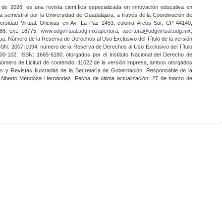
 de 2026, es una revista científica especializada en innovación educativa en
a semestral por la Universidad de Guadalajara, a través de la Coordinación de
ersidad Virtual. Oficinas en Av. La Paz 2453, colonia Arcos Sur, CP 44140,
888, ext. 18775,
www.udgvirtual.udg.mx/apertura
,
apertura@udgvirtual.udg.mx
.
a. Número de la Reserva de Derechos al Uso Exclusivo del Título de la versión
SSN: 2007-1094; número de la Reserva de Derechos al Uso Exclusivo del Título
0-102, ISSN: 1665-6180, otorgados por el Instituto Nacional del Derecho de
 número de Licitud de contenido: 11022 de la versión impresa, ambos otorgados
nes y Revistas Ilustradas de la Secretaría de Gobernación. Responsable de la
o Alberto Mendoza Hernández. Fecha de última actualización: 27 de marzo de