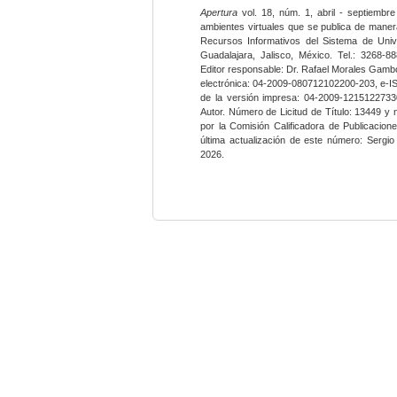
Apertura
vol. 18, núm. 1, abril - septiembre
ambientes virtuales que se publica de maner
Recursos Informativos del Sistema de Univ
Guadalajara, Jalisco, México. Tel.: 3268-8
Editor responsable: Dr. Rafael Morales Gambo
electrónica: 04-2009-080712102200-203, e-I
de la versión impresa: 04-2009-12151227330
Autor. Número de Licitud de Título: 13449 y
por la Comisión Calificadora de Publicacio
última actualización de este número: Sergi
2026.