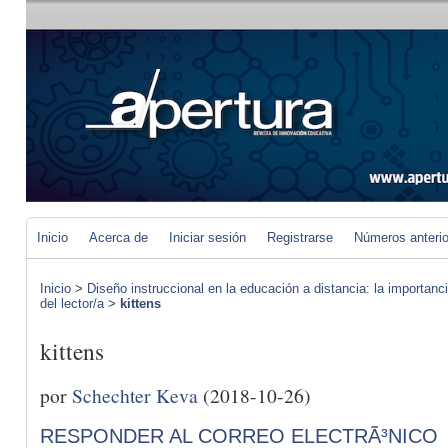
Inicio
Acerca de
Iniciar sesión
Registrarse
Números anteri
Inicio
>
Diseño instruccional en la educación a distancia: la importan
del lector/a
>
kittens
kittens
por
Schechter Keva
(2018-10-26)
RESPONDER AL CORREO ELECTRÃ³NICO