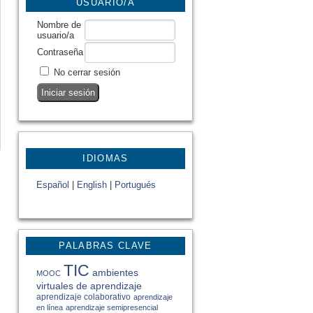
USUARIO/A
Nombre de
usuario/a
Contraseña
No cerrar sesión
IDIOMAS
Español
|
English
|
Portugués
PALABRAS CLAVE
TIC
ambientes
MOOC
virtuales de aprendizaje
aprendizaje colaborativo
aprendizaje
en línea
aprendizaje semipresencial