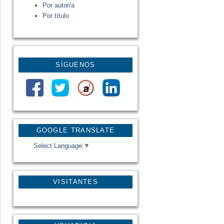
Por autor/a
Por título
SÍGUENOS
GOOGLE TRANSLATE
Select Language
▼
VISITANTES