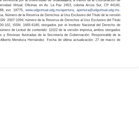
ersidad Virtual. Oficinas en Av. La Paz 2453, colonia Arcos Sur, CP 44140,
888, ext. 18775,
www.udgvirtual.udg.mx/apertura
,
apertura@udgvirtual.udg.mx
.
a. Número de la Reserva de Derechos al Uso Exclusivo del Título de la versión
SSN: 2007-1094; número de la Reserva de Derechos al Uso Exclusivo del Título
0-102, ISSN: 1665-6180, otorgados por el Instituto Nacional del Derecho de
 número de Licitud de contenido: 11022 de la versión impresa, ambos otorgados
nes y Revistas Ilustradas de la Secretaría de Gobernación. Responsable de la
o Alberto Mendoza Hernández. Fecha de última actualización: 27 de marzo de