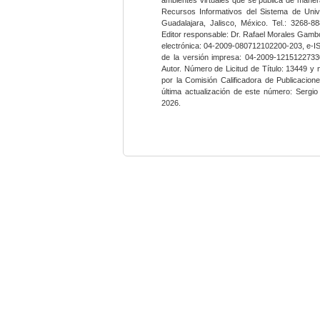
Recursos Informativos del Sistema de Univ
Guadalajara, Jalisco, México. Tel.: 3268-8
Editor responsable: Dr. Rafael Morales Gambo
electrónica: 04-2009-080712102200-203, e-I
de la versión impresa: 04-2009-12151227330
Autor. Número de Licitud de Título: 13449 y
por la Comisión Calificadora de Publicacio
última actualización de este número: Sergi
2026.