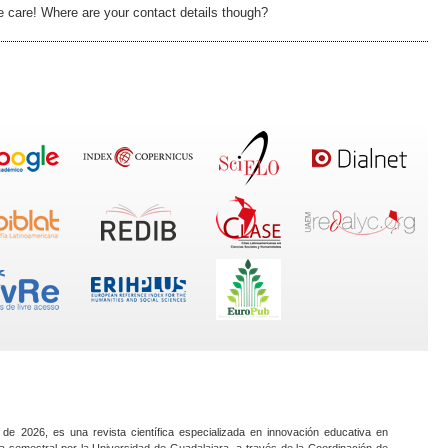
ake care! Where are your contact details though?
 de 2026, es una revista científica especializada en innovación educativa en
a semestral por la Universidad de Guadalajara, a través de la Coordinación de