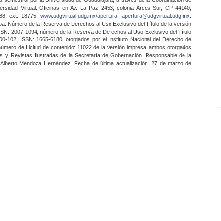
ersidad Virtual. Oficinas en Av. La Paz 2453, colonia Arcos Sur, CP 44140,
888, ext. 18775,
www.udgvirtual.udg.mx/apertura
,
apertura@udgvirtual.udg.mx
.
a. Número de la Reserva de Derechos al Uso Exclusivo del Título de la versión
SSN: 2007-1094; número de la Reserva de Derechos al Uso Exclusivo del Título
0-102, ISSN: 1665-6180, otorgados por el Instituto Nacional del Derecho de
 número de Licitud de contenido: 11022 de la versión impresa, ambos otorgados
nes y Revistas Ilustradas de la Secretaría de Gobernación. Responsable de la
o Alberto Mendoza Hernández. Fecha de última actualización: 27 de marzo de