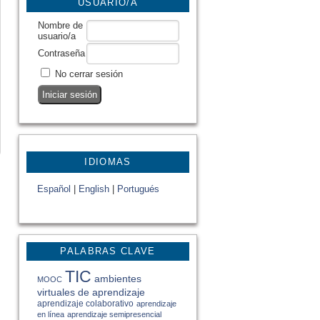
USUARIO/A
Nombre de
usuario/a
Contraseña
No cerrar sesión
IDIOMAS
Español
|
English
|
Portugués
PALABRAS CLAVE
TIC
ambientes
MOOC
virtuales de aprendizaje
aprendizaje colaborativo
aprendizaje
en línea
aprendizaje semipresencial