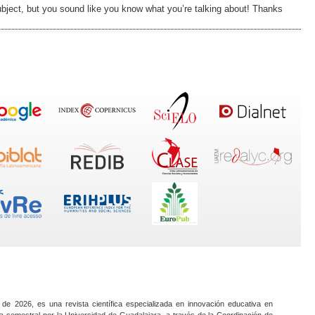
subject, but you sound like you know what you’re talking about! Thanks
 de 2026, es una revista científica especializada en innovación educativa en
a semestral por la Universidad de Guadalajara, a través de la Coordinación de