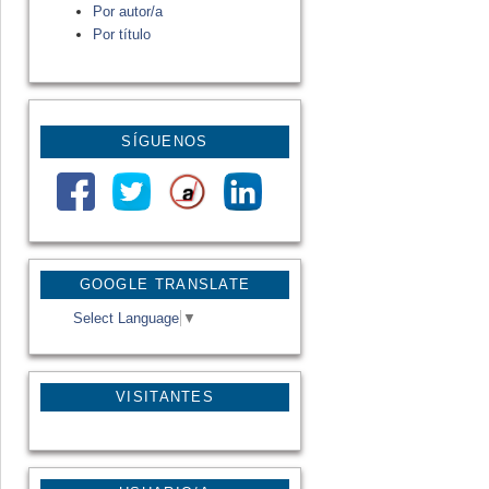
Por autor/a
Por título
SÍGUENOS
GOOGLE TRANSLATE
Select Language
▼
VISITANTES