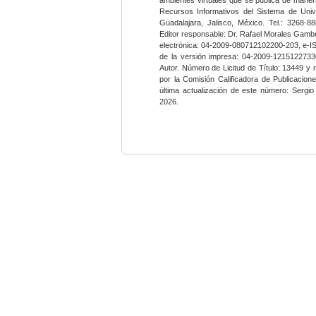
Recursos Informativos del Sistema de Univ
Guadalajara, Jalisco, México. Tel.: 3268-8
Editor responsable: Dr. Rafael Morales Gambo
electrónica: 04-2009-080712102200-203, e-I
de la versión impresa: 04-2009-12151227330
Autor. Número de Licitud de Título: 13449 y
por la Comisión Calificadora de Publicacio
última actualización de este número: Sergi
2026.