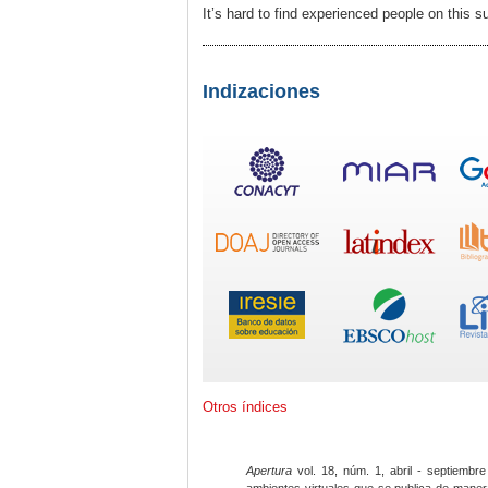
It’s hard to find experienced people on this 
Indizaciones
Otros índices
Apertura
vol. 18, núm. 1, abril - septiembre
ambientes virtuales que se publica de maner