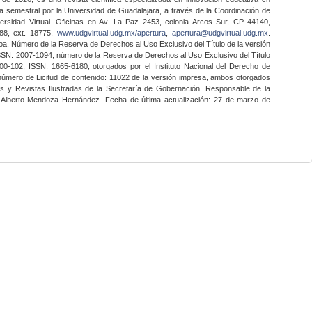
a semestral por la Universidad de Guadalajara, a través de la Coordinación de
ersidad Virtual. Oficinas en Av. La Paz 2453, colonia Arcos Sur, CP 44140,
888, ext. 18775,
www.udgvirtual.udg.mx/apertura
,
apertura@udgvirtual.udg.mx
.
a. Número de la Reserva de Derechos al Uso Exclusivo del Título de la versión
SSN: 2007-1094; número de la Reserva de Derechos al Uso Exclusivo del Título
0-102, ISSN: 1665-6180, otorgados por el Instituto Nacional del Derecho de
 número de Licitud de contenido: 11022 de la versión impresa, ambos otorgados
nes y Revistas Ilustradas de la Secretaría de Gobernación. Responsable de la
o Alberto Mendoza Hernández. Fecha de última actualización: 27 de marzo de