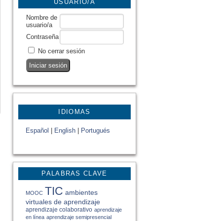
USUARIO/A
Nombre de
usuario/a
Contraseña
No cerrar sesión
IDIOMAS
Español
|
English
|
Portugués
PALABRAS CLAVE
TIC
ambientes
MOOC
virtuales de aprendizaje
aprendizaje colaborativo
aprendizaje
en línea
aprendizaje semipresencial