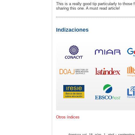
This is a really good tip particularly to thos
sharing this one. A must read article!
Indizaciones
Otros índices
Apertura
vol. 18, núm. 1, abril - septiembre