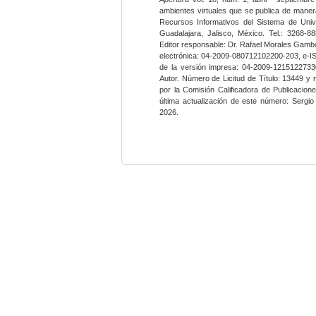
ambientes virtuales que se publica de maner
Recursos Informativos del Sistema de Univ
Guadalajara, Jalisco, México. Tel.: 3268-8
Editor responsable: Dr. Rafael Morales Gambo
electrónica: 04-2009-080712102200-203, e-I
de la versión impresa: 04-2009-12151227330
Autor. Número de Licitud de Título: 13449 y
por la Comisión Calificadora de Publicacio
última actualización de este número: Sergi
2026.