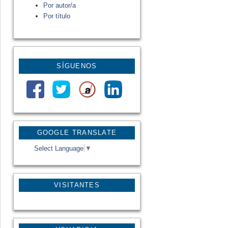
Por autor/a
Por título
SÍGUENOS
GOOGLE TRANSLATE
Select Language
▼
VISITANTES