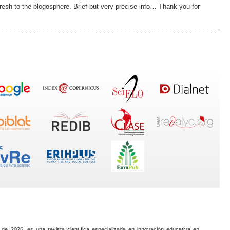
e fresh to the blogosphere. Brief but very precise info… Thank you for
 de 2026, es una revista científica especializada en innovación educativa en