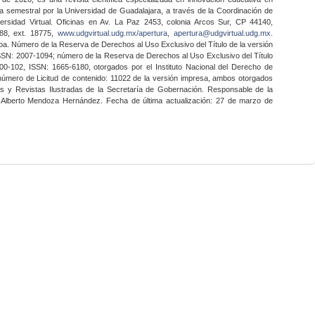
a semestral por la Universidad de Guadalajara, a través de la Coordinación de
ersidad Virtual. Oficinas en Av. La Paz 2453, colonia Arcos Sur, CP 44140,
888, ext. 18775,
www.udgvirtual.udg.mx/apertura
,
apertura@udgvirtual.udg.mx
.
a. Número de la Reserva de Derechos al Uso Exclusivo del Título de la versión
SSN: 2007-1094; número de la Reserva de Derechos al Uso Exclusivo del Título
0-102, ISSN: 1665-6180, otorgados por el Instituto Nacional del Derecho de
 número de Licitud de contenido: 11022 de la versión impresa, ambos otorgados
nes y Revistas Ilustradas de la Secretaría de Gobernación. Responsable de la
o Alberto Mendoza Hernández. Fecha de última actualización: 27 de marzo de