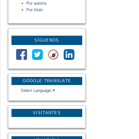
Por autor/a
Por título
SÍGUENOS
GOOGLE TRANSLATE
Select Language
▼
VISITANTES