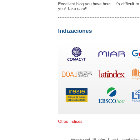
Excellent blog you have here.. It’s difficult to
you! Take care!!
Indizaciones
Otros índices
Apertura
vol. 18, núm. 1, abril - septiembre