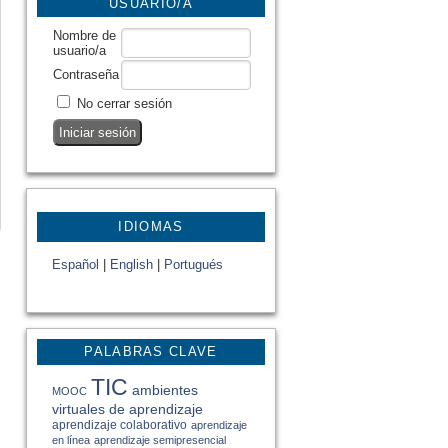
USUARIO/A
Nombre de
usuario/a
Contraseña
No cerrar sesión
IDIOMAS
Español
|
English
|
Portugués
PALABRAS CLAVE
TIC
ambientes
MOOC
virtuales de aprendizaje
aprendizaje colaborativo
aprendizaje
en línea
aprendizaje semipresencial