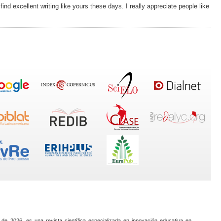
 find excellent writing like yours these days. I really appreciate people like
 de 2026, es una revista científica especializada en innovación educativa en