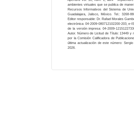
ambientes virtuales que se publica de maner
Recursos Informativos del Sistema de Univ
Guadalajara, Jalisco, México. Tel.: 3268-8
Editor responsable: Dr. Rafael Morales Gambo
electrónica: 04-2009-080712102200-203, e-I
de la versión impresa: 04-2009-12151227330
Autor. Número de Licitud de Título: 13449 y
por la Comisión Calificadora de Publicacio
última actualización de este número: Sergi
2026.