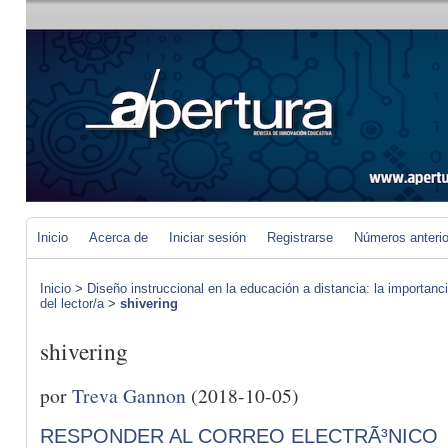
Inicio
Acerca de
Iniciar sesión
Registrarse
Números anteri
Inicio
>
Diseño instruccional en la educación a distancia: la importan
del lector/a
>
shivering
shivering
por
Treva Gannon
(2018-10-05)
RESPONDER AL CORREO ELECTRÃ³NICO