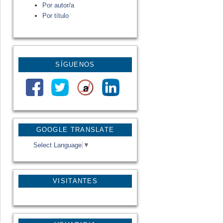
Por autor/a
Por título
SÍGUENOS
GOOGLE TRANSLATE
Select Language
▼
VISITANTES