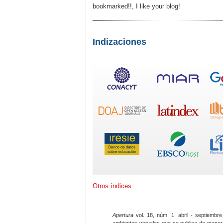
bookmarked!!, I like your blog!
Indizaciones
Otros índices
Apertura
vol. 18, núm. 1, abril - septiembre
ambientes virtuales que se publica de maner