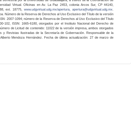
ersidad Virtual. Oficinas en Av. La Paz 2453, colonia Arcos Sur, CP 44140,
888, ext. 18775,
www.udgvirtual.udg.mx/apertura
,
apertura@udgvirtual.udg.mx
.
a. Número de la Reserva de Derechos al Uso Exclusivo del Título de la versión
SSN: 2007-1094; número de la Reserva de Derechos al Uso Exclusivo del Título
0-102, ISSN: 1665-6180, otorgados por el Instituto Nacional del Derecho de
 número de Licitud de contenido: 11022 de la versión impresa, ambos otorgados
nes y Revistas Ilustradas de la Secretaría de Gobernación. Responsable de la
o Alberto Mendoza Hernández. Fecha de última actualización: 27 de marzo de