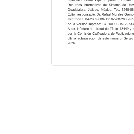
Recursos Informativos del Sistema de Univ
Guadalajara, Jalisco, México. Tel.: 3268-8
Editor responsable: Dr. Rafael Morales Gambo
electrónica: 04-2009-080712102200-203, e-I
de la versión impresa: 04-2009-12151227330
Autor. Número de Licitud de Título: 13449 y
por la Comisión Calificadora de Publicacio
última actualización de este número: Sergi
2026.