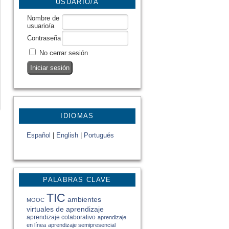
USUARIO/A
Nombre de
usuario/a
Contraseña
No cerrar sesión
IDIOMAS
Español
|
English
|
Portugués
PALABRAS CLAVE
TIC
ambientes
MOOC
virtuales de aprendizaje
aprendizaje colaborativo
aprendizaje
en línea
aprendizaje semipresencial