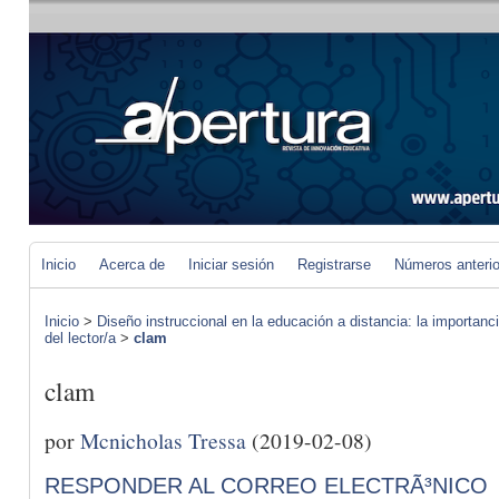
Inicio
Acerca de
Iniciar sesión
Registrarse
Números anteri
Inicio
>
Diseño instruccional en la educación a distancia: la importan
del lector/a
>
clam
clam
por
Mcnicholas Tressa
(2019-02-08)
RESPONDER AL CORREO ELECTRÃ³NICO