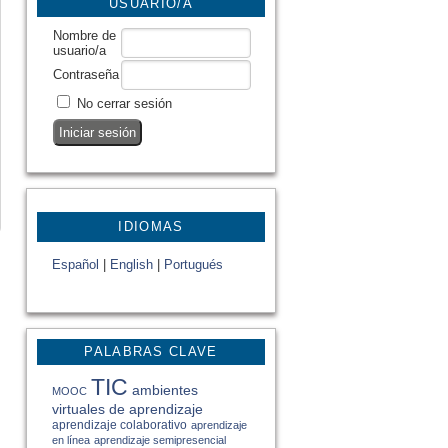
USUARIO/A
Nombre de
usuario/a
Contraseña
No cerrar sesión
IDIOMAS
Español
|
English
|
Portugués
PALABRAS CLAVE
TIC
ambientes
MOOC
virtuales de aprendizaje
aprendizaje colaborativo
aprendizaje
en línea
aprendizaje semipresencial