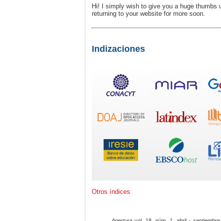
Hi! I simply wish to give you a huge thumbs up
returning to your website for more soon.
Indizaciones
Otros índices
Apertura
vol. 18, núm. 1, abril - septiembre