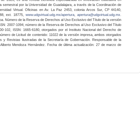
a semestral por la Universidad de Guadalajara, a través de la Coordinación de
ersidad Virtual. Oficinas en Av. La Paz 2453, colonia Arcos Sur, CP 44140,
888, ext. 18775,
www.udgvirtual.udg.mx/apertura
,
apertura@udgvirtual.udg.mx
.
a. Número de la Reserva de Derechos al Uso Exclusivo del Título de la versión
SSN: 2007-1094; número de la Reserva de Derechos al Uso Exclusivo del Título
0-102, ISSN: 1665-6180, otorgados por el Instituto Nacional del Derecho de
 número de Licitud de contenido: 11022 de la versión impresa, ambos otorgados
nes y Revistas Ilustradas de la Secretaría de Gobernación. Responsable de la
o Alberto Mendoza Hernández. Fecha de última actualización: 27 de marzo de