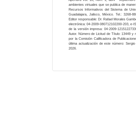
ambientes virtuales que se publica de maner
Recursos Informativos del Sistema de Univ
Guadalajara, Jalisco, México. Tel.: 3268-8
Editor responsable: Dr. Rafael Morales Gambo
electrónica: 04-2009-080712102200-203, e-I
de la versión impresa: 04-2009-12151227330
Autor. Número de Licitud de Título: 13449 y
por la Comisión Calificadora de Publicacio
última actualización de este número: Sergi
2026.