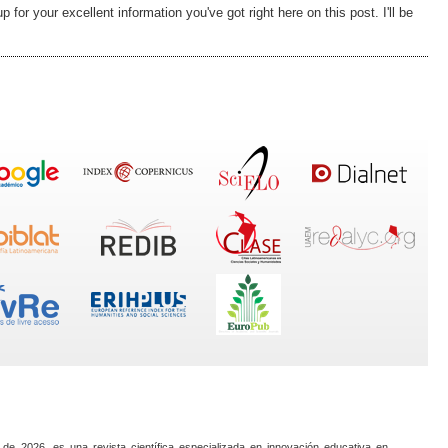
 for your excellent information you've got right here on this post. I'll be
 de 2026, es una revista científica especializada en innovación educativa en