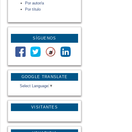
Por autor/a
Por título
SÍGUENOS
GOOGLE TRANSLATE
Select Language
▼
VISITANTES