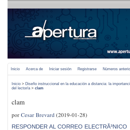
Inicio
Acerca de
Iniciar sesión
Registrarse
Números anteri
Inicio
>
Diseño instruccional en la educación a distancia: la importan
del lector/a
>
clam
clam
por
Cesar Brevard
(2019-01-28)
RESPONDER AL CORREO ELECTRÃ³NICO