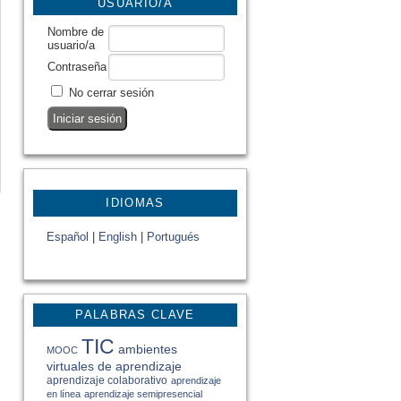
USUARIO/A
Nombre de
usuario/a
Contraseña
No cerrar sesión
IDIOMAS
Español
|
English
|
Portugués
PALABRAS CLAVE
TIC
ambientes
MOOC
virtuales de aprendizaje
aprendizaje colaborativo
aprendizaje
en línea
aprendizaje semipresencial