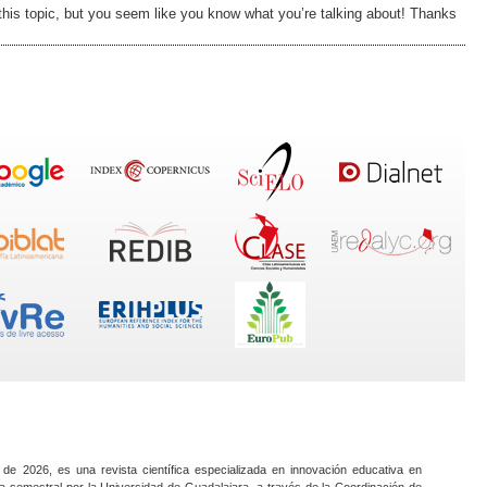
t this topic, but you seem like you know what you’re talking about! Thanks
 de 2026, es una revista científica especializada en innovación educativa en
a semestral por la Universidad de Guadalajara, a través de la Coordinación de