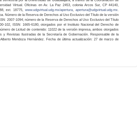
ersidad Virtual. Oficinas en Av. La Paz 2453, colonia Arcos Sur, CP 44140,
888, ext. 18775,
www.udgvirtual.udg.mx/apertura
,
apertura@udgvirtual.udg.mx
.
a. Número de la Reserva de Derechos al Uso Exclusivo del Título de la versión
SSN: 2007-1094; número de la Reserva de Derechos al Uso Exclusivo del Título
0-102, ISSN: 1665-6180, otorgados por el Instituto Nacional del Derecho de
 número de Licitud de contenido: 11022 de la versión impresa, ambos otorgados
nes y Revistas Ilustradas de la Secretaría de Gobernación. Responsable de la
o Alberto Mendoza Hernández. Fecha de última actualización: 27 de marzo de