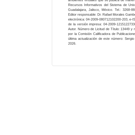
Recursos Informativos del Sistema de Univ
Guadalajara, Jalisco, México. Tel.: 3268-8
Editor responsable: Dr. Rafael Morales Gambo
electrónica: 04-2009-080712102200-203, e-I
de la versión impresa: 04-2009-12151227330
Autor. Número de Licitud de Título: 13449 y
por la Comisión Calificadora de Publicacio
última actualización de este número: Sergi
2026.