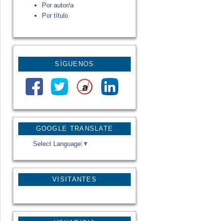
Por autor/a
Por título
SÍGUENOS
GOOGLE TRANSLATE
Select Language
▼
VISITANTES