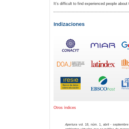
It’s difficult to find experienced people abou
Indizaciones
Otros índices
Apertura
vol. 18, núm. 1, abril - septiembre
ambientes virtuales que se publica de maner