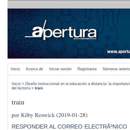
Inicio
Acerca de
Iniciar sesión
Registrarse
Números anteri
Inicio
>
Diseño instruccional en la educación a distancia: la importan
del lector/a
>
train
train
por
Kilby Renwick
(2019-01-28)
RESPONDER AL CORREO ELECTRÃ³NICO