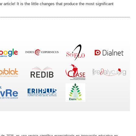
r article! It is the little changes that produce the most significant
 de 2026, es una revista científica especializada en innovación educativa en