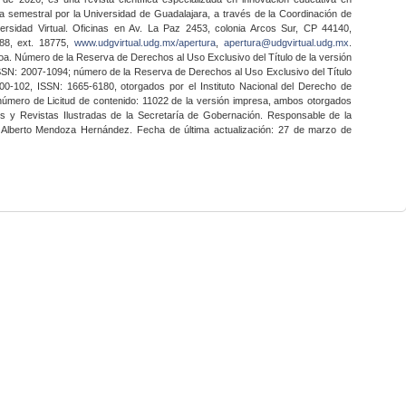
a semestral por la Universidad de Guadalajara, a través de la Coordinación de
ersidad Virtual. Oficinas en Av. La Paz 2453, colonia Arcos Sur, CP 44140,
888, ext. 18775,
www.udgvirtual.udg.mx/apertura
,
apertura@udgvirtual.udg.mx
.
a. Número de la Reserva de Derechos al Uso Exclusivo del Título de la versión
SSN: 2007-1094; número de la Reserva de Derechos al Uso Exclusivo del Título
0-102, ISSN: 1665-6180, otorgados por el Instituto Nacional del Derecho de
 número de Licitud de contenido: 11022 de la versión impresa, ambos otorgados
nes y Revistas Ilustradas de la Secretaría de Gobernación. Responsable de la
o Alberto Mendoza Hernández. Fecha de última actualización: 27 de marzo de