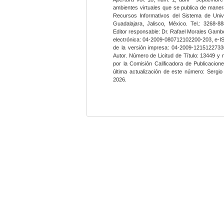
ambientes virtuales que se publica de maner
Recursos Informativos del Sistema de Univ
Guadalajara, Jalisco, México. Tel.: 3268-8
Editor responsable: Dr. Rafael Morales Gambo
electrónica: 04-2009-080712102200-203, e-I
de la versión impresa: 04-2009-12151227330
Autor. Número de Licitud de Título: 13449 y
por la Comisión Calificadora de Publicacio
última actualización de este número: Sergi
2026.