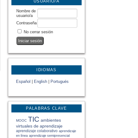
USUARIO/A
Nombre de
usuario/a
Contraseña
No cerrar sesión
IDIOMAS
Español
|
English
|
Portugués
PALABRAS CLAVE
TIC
ambientes
MOOC
virtuales de aprendizaje
aprendizaje colaborativo
aprendizaje
en línea
aprendizaje semipresencial