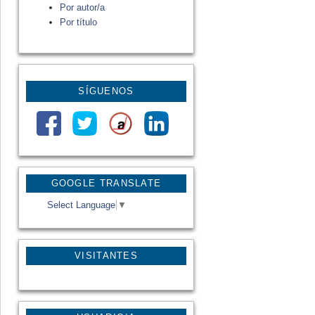
Por autor/a
Por título
SÍGUENOS
GOOGLE TRANSLATE
Select Language
▼
VISITANTES