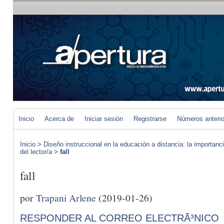
Inicio
Acerca de
Iniciar sesión
Registrarse
Números anteri
Inicio
>
Diseño instruccional en la educación a distancia: la importan
del lector/a
>
fall
fall
por
Trapani Arlene
(2019-01-26)
RESPONDER AL CORREO ELECTRÃ³NICO