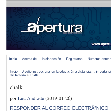
Inicio
Acerca de
Iniciar sesión
Registrarse
Números anteri
Inicio
>
Diseño instruccional en la educación a distancia: la importan
del lector/a
>
chalk
chalk
por
Luu Andrade
(2019-01-26)
RESPONDER AL CORREO ELECTRÃ³NICO