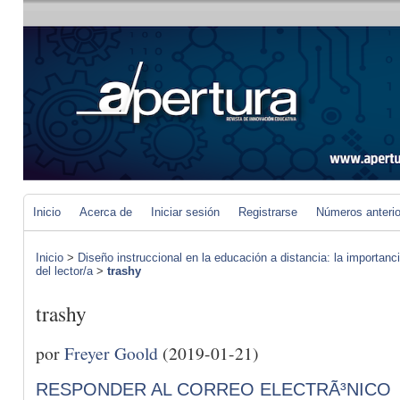
Inicio
Acerca de
Iniciar sesión
Registrarse
Números anteri
Inicio
>
Diseño instruccional en la educación a distancia: la importan
del lector/a
>
trashy
trashy
por
Freyer Goold
(2019-01-21)
RESPONDER AL CORREO ELECTRÃ³NICO