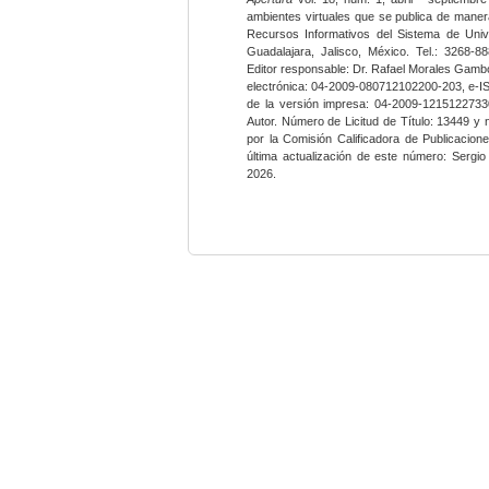
ambientes virtuales que se publica de maner
Recursos Informativos del Sistema de Univ
Guadalajara, Jalisco, México. Tel.: 3268-8
Editor responsable: Dr. Rafael Morales Gambo
electrónica: 04-2009-080712102200-203, e-I
de la versión impresa: 04-2009-12151227330
Autor. Número de Licitud de Título: 13449 y
por la Comisión Calificadora de Publicacio
última actualización de este número: Sergi
2026.