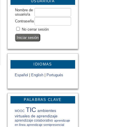
USUARIO/A
Nombre de
usuario/a
Contraseña
No cerrar sesión
IDIOMAS
Español
|
English
|
Portugués
PALABRAS CLAVE
TIC
ambientes
MOOC
virtuales de aprendizaje
aprendizaje colaborativo
aprendizaje
en línea
aprendizaje semipresencial