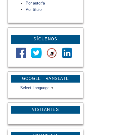
Por autor/a
Por título
SÍGUENOS
GOOGLE TRANSLATE
Select Language
▼
VISITANTES