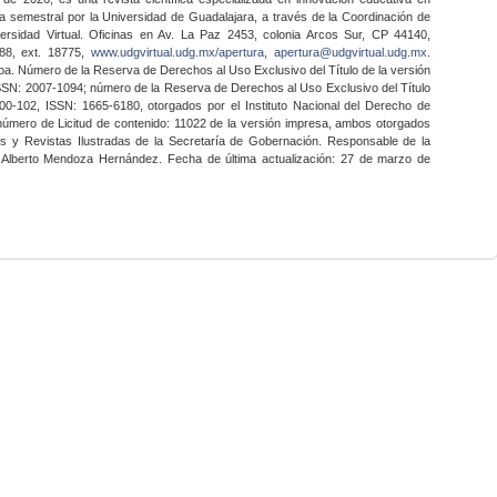
a semestral por la Universidad de Guadalajara, a través de la Coordinación de
ersidad Virtual. Oficinas en Av. La Paz 2453, colonia Arcos Sur, CP 44140,
888, ext. 18775,
www.udgvirtual.udg.mx/apertura
,
apertura@udgvirtual.udg.mx
.
a. Número de la Reserva de Derechos al Uso Exclusivo del Título de la versión
SSN: 2007-1094; número de la Reserva de Derechos al Uso Exclusivo del Título
0-102, ISSN: 1665-6180, otorgados por el Instituto Nacional del Derecho de
 número de Licitud de contenido: 11022 de la versión impresa, ambos otorgados
nes y Revistas Ilustradas de la Secretaría de Gobernación. Responsable de la
o Alberto Mendoza Hernández. Fecha de última actualización: 27 de marzo de