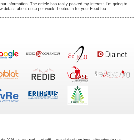
your information. The article has really peaked my interest. I'm going to
 details about once per week. I opted in for your Feed too.
 de 2026, es una revista científica especializada en innovación educativa en