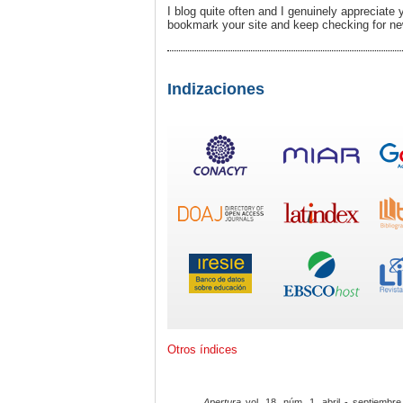
I blog quite often and I genuinely appreciate 
bookmark your site and keep checking for new
Indizaciones
Otros índices
Apertura
vol. 18, núm. 1, abril - septiembre