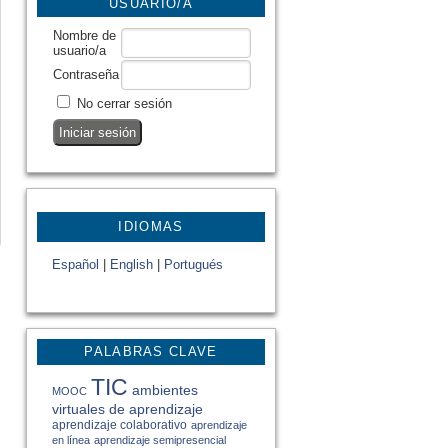
USUARIO/A
Nombre de
usuario/a
Contraseña
No cerrar sesión
IDIOMAS
Español
|
English
|
Portugués
PALABRAS CLAVE
TIC
ambientes
MOOC
virtuales de aprendizaje
aprendizaje colaborativo
aprendizaje
en línea
aprendizaje semipresencial