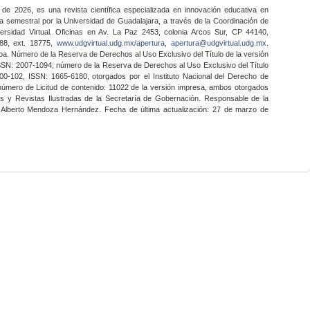
 de 2026, es una revista científica especializada en innovación educativa en
a semestral por la Universidad de Guadalajara, a través de la Coordinación de
ersidad Virtual. Oficinas en Av. La Paz 2453, colonia Arcos Sur, CP 44140,
888, ext. 18775,
www.udgvirtual.udg.mx/apertura
,
apertura@udgvirtual.udg.mx
.
a. Número de la Reserva de Derechos al Uso Exclusivo del Título de la versión
SSN: 2007-1094; número de la Reserva de Derechos al Uso Exclusivo del Título
0-102, ISSN: 1665-6180, otorgados por el Instituto Nacional del Derecho de
 número de Licitud de contenido: 11022 de la versión impresa, ambos otorgados
nes y Revistas Ilustradas de la Secretaría de Gobernación. Responsable de la
o Alberto Mendoza Hernández. Fecha de última actualización: 27 de marzo de