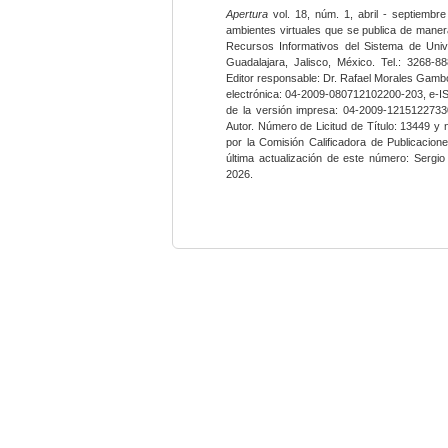
Apertura
vol. 18, núm. 1, abril - septiembre
ambientes virtuales que se publica de maner
Recursos Informativos del Sistema de Univ
Guadalajara, Jalisco, México. Tel.: 3268-8
Editor responsable: Dr. Rafael Morales Gambo
electrónica: 04-2009-080712102200-203, e-I
de la versión impresa: 04-2009-12151227330
Autor. Número de Licitud de Título: 13449 y
por la Comisión Calificadora de Publicacio
última actualización de este número: Sergi
2026.