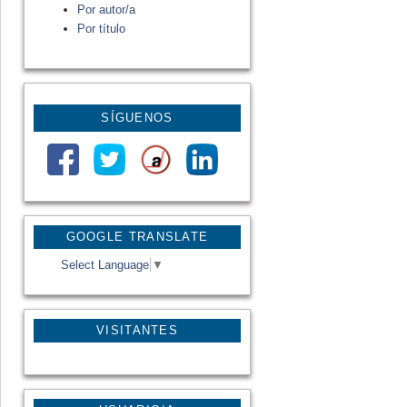
Por autor/a
Por título
SÍGUENOS
GOOGLE TRANSLATE
Select Language
▼
VISITANTES