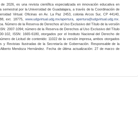
 de 2026, es una revista científica especializada en innovación educativa en
a semestral por la Universidad de Guadalajara, a través de la Coordinación de
ersidad Virtual. Oficinas en Av. La Paz 2453, colonia Arcos Sur, CP 44140,
888, ext. 18775,
www.udgvirtual.udg.mx/apertura
,
apertura@udgvirtual.udg.mx
.
a. Número de la Reserva de Derechos al Uso Exclusivo del Título de la versión
SSN: 2007-1094; número de la Reserva de Derechos al Uso Exclusivo del Título
0-102, ISSN: 1665-6180, otorgados por el Instituto Nacional del Derecho de
 número de Licitud de contenido: 11022 de la versión impresa, ambos otorgados
nes y Revistas Ilustradas de la Secretaría de Gobernación. Responsable de la
o Alberto Mendoza Hernández. Fecha de última actualización: 27 de marzo de