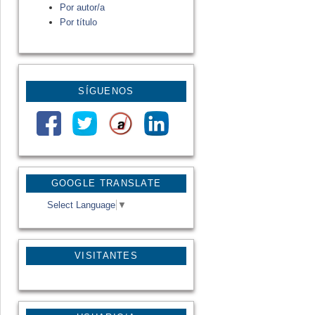
Por autor/a
Por título
SÍGUENOS
GOOGLE TRANSLATE
Select Language
▼
VISITANTES