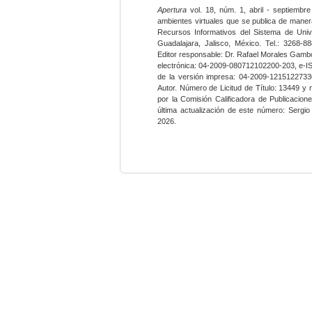
Apertura
vol. 18, núm. 1, abril - septiembre
ambientes virtuales que se publica de maner
Recursos Informativos del Sistema de Univ
Guadalajara, Jalisco, México. Tel.: 3268-8
Editor responsable: Dr. Rafael Morales Gambo
electrónica: 04-2009-080712102200-203, e-I
de la versión impresa: 04-2009-12151227330
Autor. Número de Licitud de Título: 13449 y
por la Comisión Calificadora de Publicacio
última actualización de este número: Sergi
2026.