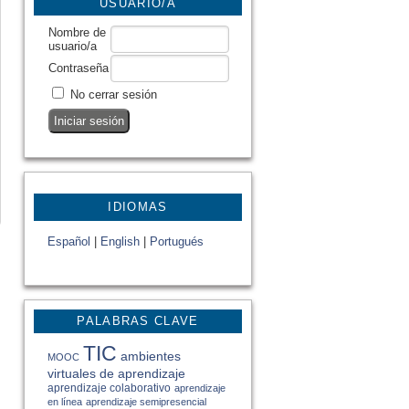
USUARIO/A
Nombre de
usuario/a
Contraseña
No cerrar sesión
IDIOMAS
Español
|
English
|
Portugués
PALABRAS CLAVE
TIC
ambientes
MOOC
virtuales de aprendizaje
aprendizaje colaborativo
aprendizaje
en línea
aprendizaje semipresencial