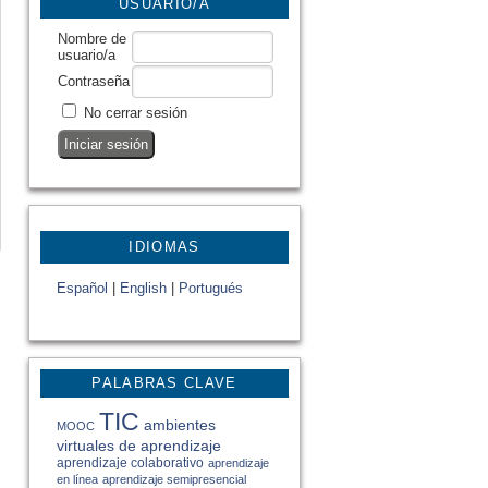
USUARIO/A
Nombre de
usuario/a
Contraseña
No cerrar sesión
IDIOMAS
Español
|
English
|
Portugués
PALABRAS CLAVE
TIC
ambientes
MOOC
virtuales de aprendizaje
aprendizaje colaborativo
aprendizaje
en línea
aprendizaje semipresencial