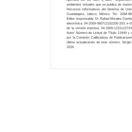
ambientes virtuales que se publica de maner
Recursos Informativos del Sistema de Univ
Guadalajara, Jalisco, México. Tel.: 3268-8
Editor responsable: Dr. Rafael Morales Gambo
electrónica: 04-2009-080712102200-203, e-I
de la versión impresa: 04-2009-12151227330
Autor. Número de Licitud de Título: 13449 y
por la Comisión Calificadora de Publicacio
última actualización de este número: Sergi
2026.