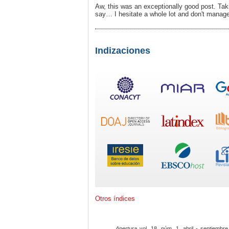
Aw, this was an exceptionally good post. Taki
say… I hesitate a whole lot and don't manage
Indizaciones
Otros índices
Apertura
vol. 18, núm. 1, abril - septiembre