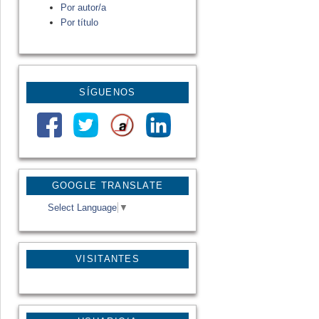
Por autor/a
Por título
SÍGUENOS
GOOGLE TRANSLATE
Select Language
▼
VISITANTES