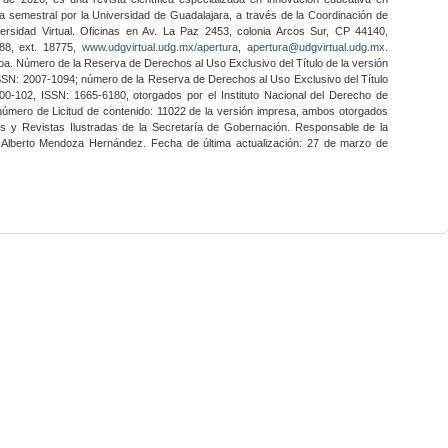
a semestral por la Universidad de Guadalajara, a través de la Coordinación de
ersidad Virtual. Oficinas en Av. La Paz 2453, colonia Arcos Sur, CP 44140,
888, ext. 18775,
www.udgvirtual.udg.mx/apertura
,
apertura@udgvirtual.udg.mx
.
a. Número de la Reserva de Derechos al Uso Exclusivo del Título de la versión
SSN: 2007-1094; número de la Reserva de Derechos al Uso Exclusivo del Título
0-102, ISSN: 1665-6180, otorgados por el Instituto Nacional del Derecho de
 número de Licitud de contenido: 11022 de la versión impresa, ambos otorgados
nes y Revistas Ilustradas de la Secretaría de Gobernación. Responsable de la
o Alberto Mendoza Hernández. Fecha de última actualización: 27 de marzo de