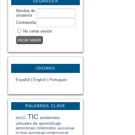
USUARIO/A
Nombre de
usuario/a
Contraseña
No cerrar sesión
IDIOMAS
Español
|
English
|
Portugués
PALABRAS CLAVE
TIC
ambientes
MOOC
virtuales de aprendizaje
aprendizaje colaborativo
aprendizaje
en línea
aprendizaje semipresencial