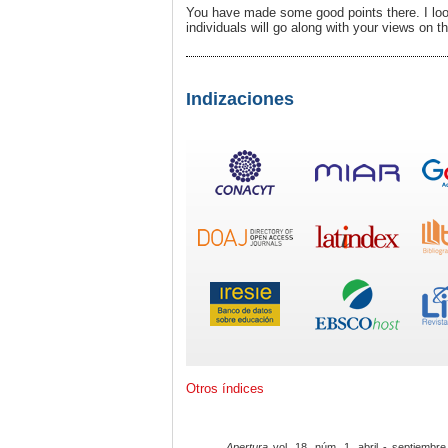
You have made some good points there. I look
individuals will go along with your views on th
Indizaciones
Otros índices
Apertura
vol. 18, núm. 1, abril - septiembre