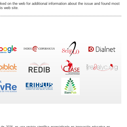
ed on the web for additional information about the issue and found most
is web site.
 de 2026, es una revista científica especializada en innovación educativa en