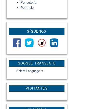
Por autor/a
Por título
SÍGUENOS
GOOGLE TRANSLATE
Select Language
▼
VISITANTES