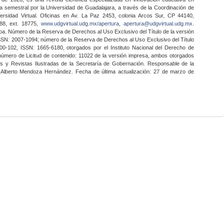
a semestral por la Universidad de Guadalajara, a través de la Coordinación de
ersidad Virtual. Oficinas en Av. La Paz 2453, colonia Arcos Sur, CP 44140,
888, ext. 18775,
www.udgvirtual.udg.mx/apertura
,
apertura@udgvirtual.udg.mx
.
a. Número de la Reserva de Derechos al Uso Exclusivo del Título de la versión
SSN: 2007-1094; número de la Reserva de Derechos al Uso Exclusivo del Título
0-102, ISSN: 1665-6180, otorgados por el Instituto Nacional del Derecho de
 número de Licitud de contenido: 11022 de la versión impresa, ambos otorgados
nes y Revistas Ilustradas de la Secretaría de Gobernación. Responsable de la
o Alberto Mendoza Hernández. Fecha de última actualización: 27 de marzo de