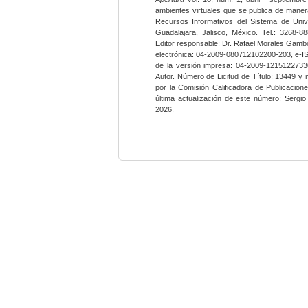
ambientes virtuales que se publica de maner
Recursos Informativos del Sistema de Univ
Guadalajara, Jalisco, México. Tel.: 3268-8
Editor responsable: Dr. Rafael Morales Gambo
electrónica: 04-2009-080712102200-203, e-I
de la versión impresa: 04-2009-12151227330
Autor. Número de Licitud de Título: 13449 y
por la Comisión Calificadora de Publicacio
última actualización de este número: Sergi
2026.