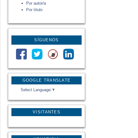
Por autor/a
Por título
SÍGUENOS
GOOGLE TRANSLATE
Select Language
▼
VISITANTES