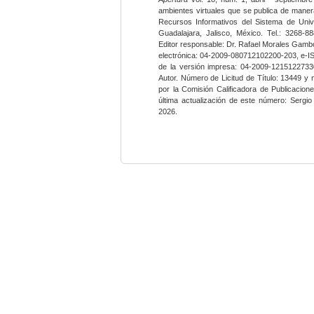
ambientes virtuales que se publica de maner
Recursos Informativos del Sistema de Univ
Guadalajara, Jalisco, México. Tel.: 3268-8
Editor responsable: Dr. Rafael Morales Gambo
electrónica: 04-2009-080712102200-203, e-I
de la versión impresa: 04-2009-12151227330
Autor. Número de Licitud de Título: 13449 y
por la Comisión Calificadora de Publicacio
última actualización de este número: Sergi
2026.