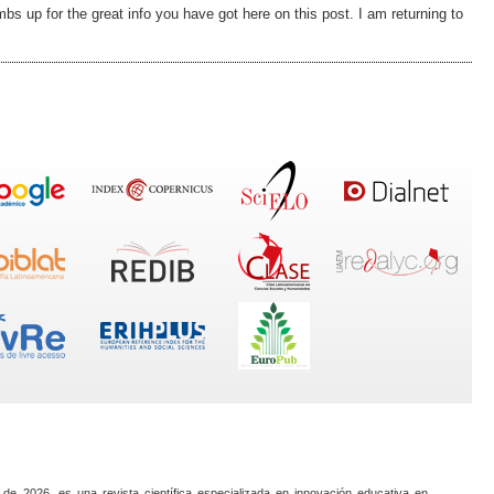
s up for the great info you have got here on this post. I am returning to
 de 2026, es una revista científica especializada en innovación educativa en