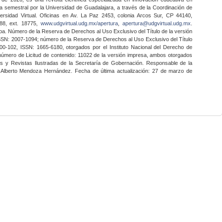
a semestral por la Universidad de Guadalajara, a través de la Coordinación de
ersidad Virtual. Oficinas en Av. La Paz 2453, colonia Arcos Sur, CP 44140,
888, ext. 18775,
www.udgvirtual.udg.mx/apertura
,
apertura@udgvirtual.udg.mx
.
a. Número de la Reserva de Derechos al Uso Exclusivo del Título de la versión
SSN: 2007-1094; número de la Reserva de Derechos al Uso Exclusivo del Título
0-102, ISSN: 1665-6180, otorgados por el Instituto Nacional del Derecho de
 número de Licitud de contenido: 11022 de la versión impresa, ambos otorgados
nes y Revistas Ilustradas de la Secretaría de Gobernación. Responsable de la
o Alberto Mendoza Hernández. Fecha de última actualización: 27 de marzo de