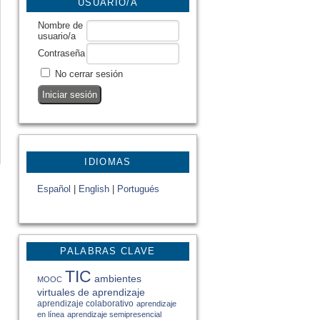
USUARIO/A
Nombre de
usuario/a
Contraseña
No cerrar sesión
IDIOMAS
Español
|
English
|
Portugués
PALABRAS CLAVE
TIC
ambientes
MOOC
virtuales de aprendizaje
aprendizaje colaborativo
aprendizaje
en línea
aprendizaje semipresencial