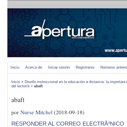
Inicio
Acerca de
Iniciar sesión
Registrarse
Números anteri
Inicio
>
Diseño instruccional en la educación a distancia: la importan
del lector/a
>
abaft
abaft
por
Nurse Mitchel
(2018-09-18)
RESPONDER AL CORREO ELECTRÃ³NICO