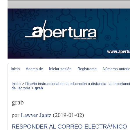
Inicio
Acerca de
Iniciar sesión
Registrarse
Números anteri
Inicio
>
Diseño instruccional en la educación a distancia: la importan
del lector/a
>
grab
grab
por
Lawver Jantz
(2019-01-02)
RESPONDER AL CORREO ELECTRÃ³NICO