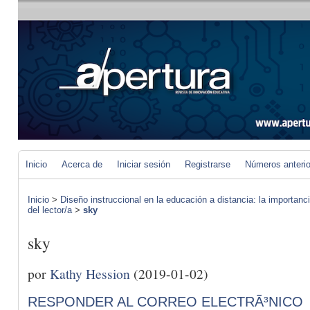
Inicio
Acerca de
Iniciar sesión
Registrarse
Números anteri
Inicio
>
Diseño instruccional en la educación a distancia: la importan
del lector/a
>
sky
sky
por
Kathy Hession
(2019-01-02)
RESPONDER AL CORREO ELECTRÃ³NICO