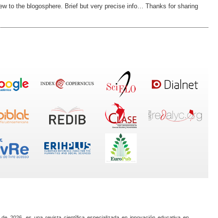
 new to the blogosphere. Brief but very precise info… Thanks for sharing
 de 2026, es una revista científica especializada en innovación educativa en