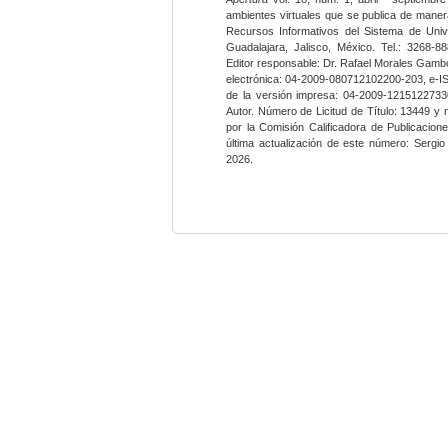
ambientes virtuales que se publica de maner
Recursos Informativos del Sistema de Univ
Guadalajara, Jalisco, México. Tel.: 3268-8
Editor responsable: Dr. Rafael Morales Gambo
electrónica: 04-2009-080712102200-203, e-I
de la versión impresa: 04-2009-12151227330
Autor. Número de Licitud de Título: 13449 y
por la Comisión Calificadora de Publicacio
última actualización de este número: Sergi
2026.