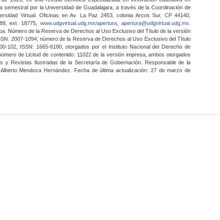
a semestral por la Universidad de Guadalajara, a través de la Coordinación de
ersidad Virtual. Oficinas en Av. La Paz 2453, colonia Arcos Sur, CP 44140,
888, ext. 18775,
www.udgvirtual.udg.mx/apertura
,
apertura@udgvirtual.udg.mx
.
a. Número de la Reserva de Derechos al Uso Exclusivo del Título de la versión
SSN: 2007-1094; número de la Reserva de Derechos al Uso Exclusivo del Título
0-102, ISSN: 1665-6180, otorgados por el Instituto Nacional del Derecho de
 número de Licitud de contenido: 11022 de la versión impresa, ambos otorgados
nes y Revistas Ilustradas de la Secretaría de Gobernación. Responsable de la
o Alberto Mendoza Hernández. Fecha de última actualización: 27 de marzo de