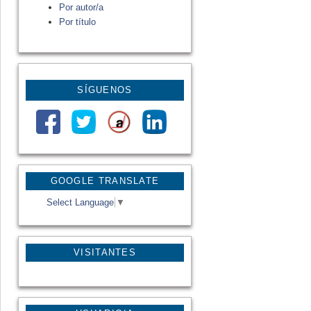
Por autor/a
Por título
SÍGUENOS
GOOGLE TRANSLATE
Select Language
▼
VISITANTES