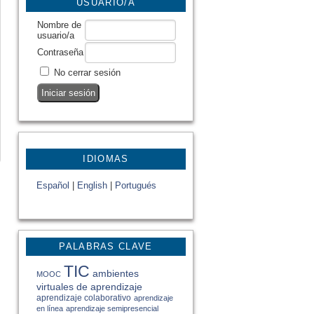
USUARIO/A
Nombre de
usuario/a
Contraseña
No cerrar sesión
IDIOMAS
Español
|
English
|
Portugués
PALABRAS CLAVE
TIC
ambientes
MOOC
virtuales de aprendizaje
aprendizaje colaborativo
aprendizaje
en línea
aprendizaje semipresencial