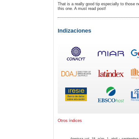
That is a really good tip especially to those
this one. A must read post!
Indizaciones
Otros índices
Apertura
vol. 18, núm. 1, abril - septiembre