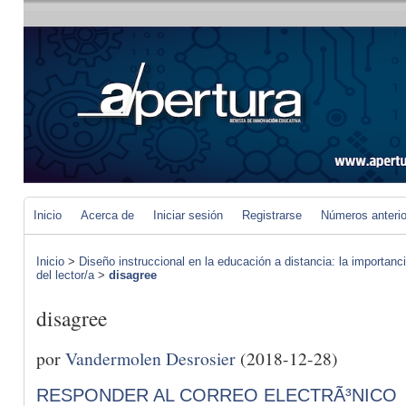
Inicio
Acerca de
Iniciar sesión
Registrarse
Números anteri
Inicio
>
Diseño instruccional en la educación a distancia: la importan
del lector/a
>
disagree
disagree
por
Vandermolen Desrosier
(2018-12-28)
RESPONDER AL CORREO ELECTRÃ³NICO