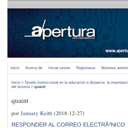
Inicio
Acerca de
Iniciar sesión
Registrarse
Números anteri
Inicio
>
Diseño instruccional en la educación a distancia: la importan
del lector/a
>
quaint
quaint
por
January Keith
(2018-12-27)
RESPONDER AL CORREO ELECTRÃ³NICO