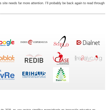
is site needs far more attention. I’ll probably be back again to read through
 de 2026, es una revista científica especializada en innovación educativa en