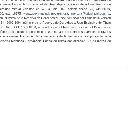
a semestral por la Universidad de Guadalajara, a través de la Coordinación de
ersidad Virtual. Oficinas en Av. La Paz 2453, colonia Arcos Sur, CP 44140,
888, ext. 18775,
www.udgvirtual.udg.mx/apertura
,
apertura@udgvirtual.udg.mx
.
a. Número de la Reserva de Derechos al Uso Exclusivo del Título de la versión
SSN: 2007-1094; número de la Reserva de Derechos al Uso Exclusivo del Título
0-102, ISSN: 1665-6180, otorgados por el Instituto Nacional del Derecho de
 número de Licitud de contenido: 11022 de la versión impresa, ambos otorgados
nes y Revistas Ilustradas de la Secretaría de Gobernación. Responsable de la
o Alberto Mendoza Hernández. Fecha de última actualización: 27 de marzo de