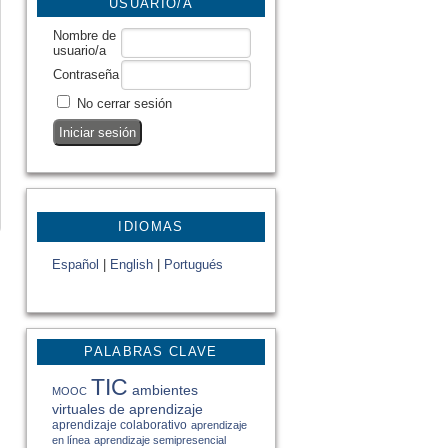
USUARIO/A
Nombre de
usuario/a
Contraseña
No cerrar sesión
IDIOMAS
Español
|
English
|
Portugués
PALABRAS CLAVE
TIC
ambientes
MOOC
virtuales de aprendizaje
aprendizaje colaborativo
aprendizaje
en línea
aprendizaje semipresencial