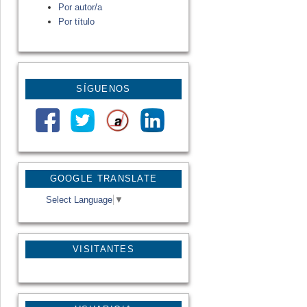
Por autor/a
Por título
SÍGUENOS
GOOGLE TRANSLATE
Select Language
▼
VISITANTES