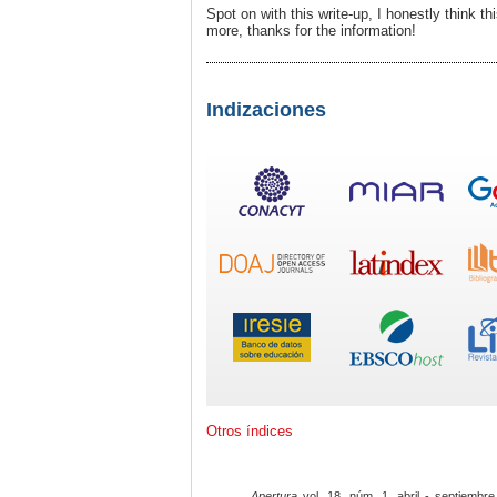
Spot on with this write-up, I honestly think th
more, thanks for the information!
Indizaciones
Otros índices
Apertura
vol. 18, núm. 1, abril - septiembre