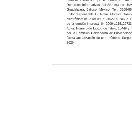
Recursos Informativos del Sistema de Univ
Guadalajara, Jalisco, México. Tel.: 3268-8
Editor responsable: Dr. Rafael Morales Gambo
electrónica: 04-2009-080712102200-203, e-I
de la versión impresa: 04-2009-12151227330
Autor. Número de Licitud de Título: 13449 y
por la Comisión Calificadora de Publicacio
última actualización de este número: Sergi
2026.