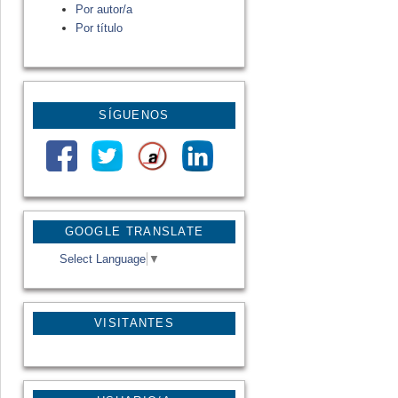
Por autor/a
Por título
SÍGUENOS
GOOGLE TRANSLATE
Select Language
▼
VISITANTES