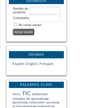
USUARIO/A
Nombre de
usuario/a
Contraseña
No cerrar sesión
IDIOMAS
Español
|
English
|
Portugués
PALABRAS CLAVE
TIC
ambientes
MOOC
virtuales de aprendizaje
aprendizaje colaborativo
aprendizaje
en línea
aprendizaje semipresencial