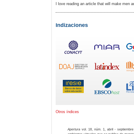
I love reading an article that will make men
Indizaciones
Otros índices
Apertura
vol. 18, núm. 1, abril - septiembre
ambientes virtuales que se publica de maner