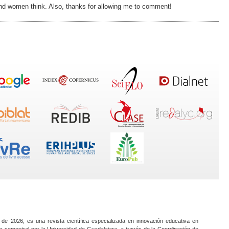
 and women think. Also, thanks for allowing me to comment!
 de 2026, es una revista científica especializada en innovación educativa en
a semestral por la Universidad de Guadalajara, a través de la Coordinación de