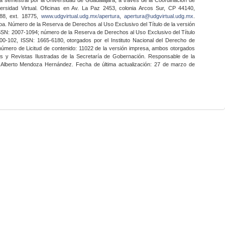
ersidad Virtual. Oficinas en Av. La Paz 2453, colonia Arcos Sur, CP 44140,
888, ext. 18775,
www.udgvirtual.udg.mx/apertura
,
apertura@udgvirtual.udg.mx
.
a. Número de la Reserva de Derechos al Uso Exclusivo del Título de la versión
SSN: 2007-1094; número de la Reserva de Derechos al Uso Exclusivo del Título
0-102, ISSN: 1665-6180, otorgados por el Instituto Nacional del Derecho de
 número de Licitud de contenido: 11022 de la versión impresa, ambos otorgados
nes y Revistas Ilustradas de la Secretaría de Gobernación. Responsable de la
o Alberto Mendoza Hernández. Fecha de última actualización: 27 de marzo de