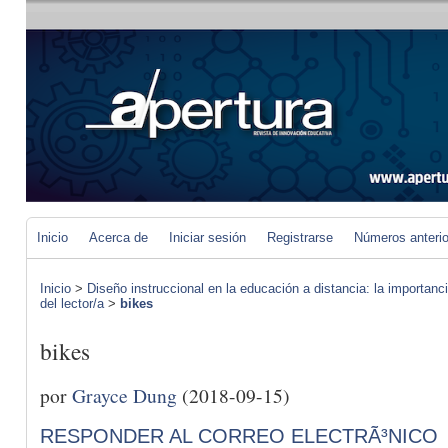
Inicio
Acerca de
Iniciar sesión
Registrarse
Números anteri
Inicio
>
Diseño instruccional en la educación a distancia: la importan
del lector/a
>
bikes
bikes
por
Grayce Dung
(2018-09-15)
RESPONDER AL CORREO ELECTRÃ³NICO