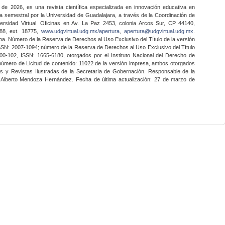
 de 2026, es una revista científica especializada en innovación educativa en
a semestral por la Universidad de Guadalajara, a través de la Coordinación de
ersidad Virtual. Oficinas en Av. La Paz 2453, colonia Arcos Sur, CP 44140,
888, ext. 18775,
www.udgvirtual.udg.mx/apertura
,
apertura@udgvirtual.udg.mx
.
a. Número de la Reserva de Derechos al Uso Exclusivo del Título de la versión
SSN: 2007-1094; número de la Reserva de Derechos al Uso Exclusivo del Título
0-102, ISSN: 1665-6180, otorgados por el Instituto Nacional del Derecho de
 número de Licitud de contenido: 11022 de la versión impresa, ambos otorgados
nes y Revistas Ilustradas de la Secretaría de Gobernación. Responsable de la
o Alberto Mendoza Hernández. Fecha de última actualización: 27 de marzo de