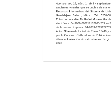
Apertura
vol. 18, núm. 1, abril - septiembre
ambientes virtuales que se publica de maner
Recursos Informativos del Sistema de Univ
Guadalajara, Jalisco, México. Tel.: 3268-8
Editor responsable: Dr. Rafael Morales Gambo
electrónica: 04-2009-080712102200-203, e-I
de la versión impresa: 04-2009-12151227330
Autor. Número de Licitud de Título: 13449 y
por la Comisión Calificadora de Publicacio
última actualización de este número: Sergi
2026.