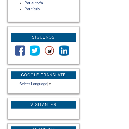
Por autor/a
Por título
SÍGUENOS
GOOGLE TRANSLATE
Select Language
▼
VISITANTES