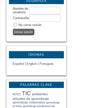
USUARIO/A
Nombre de
usuario/a
Contraseña
No cerrar sesión
IDIOMAS
Español
|
English
|
Portugués
PALABRAS CLAVE
TIC
ambientes
MOOC
virtuales de aprendizaje
aprendizaje colaborativo
aprendizaje
en línea
aprendizaje semipresencial