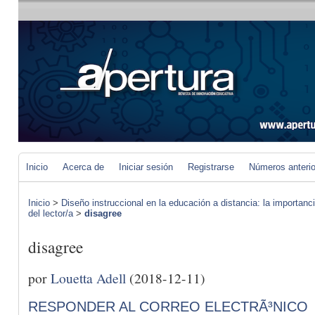
Inicio
Acerca de
Iniciar sesión
Registrarse
Números anteri
Inicio
>
Diseño instruccional en la educación a distancia: la importan
del lector/a
>
disagree
disagree
por
Louetta Adell
(2018-12-11)
RESPONDER AL CORREO ELECTRÃ³NICO