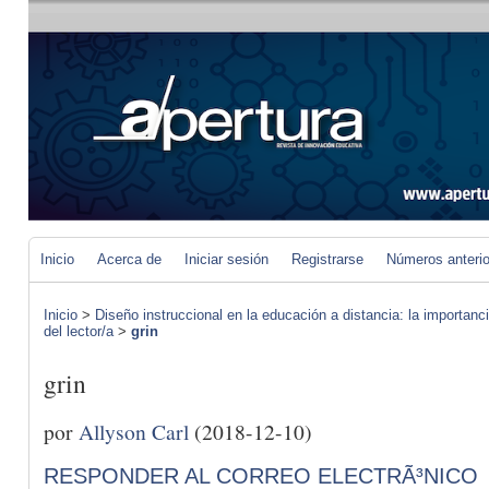
Inicio
Acerca de
Iniciar sesión
Registrarse
Números anteri
Inicio
>
Diseño instruccional en la educación a distancia: la importan
del lector/a
>
grin
grin
por
Allyson Carl
(2018-12-10)
RESPONDER AL CORREO ELECTRÃ³NICO