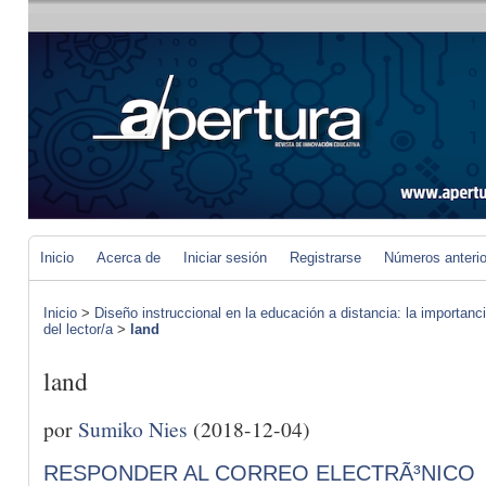
Inicio
Acerca de
Iniciar sesión
Registrarse
Números anteri
Inicio
>
Diseño instruccional en la educación a distancia: la importan
del lector/a
>
land
land
por
Sumiko Nies
(2018-12-04)
RESPONDER AL CORREO ELECTRÃ³NICO