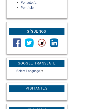
Por autor/a
Por título
SÍGUENOS
GOOGLE TRANSLATE
Select Language
▼
VISITANTES