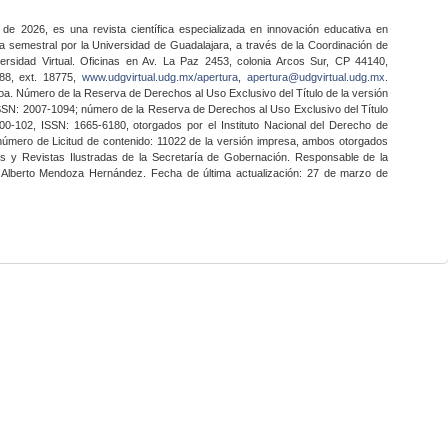
 de 2026, es una revista científica especializada en innovación educativa en
a semestral por la Universidad de Guadalajara, a través de la Coordinación de
ersidad Virtual. Oficinas en Av. La Paz 2453, colonia Arcos Sur, CP 44140,
888, ext. 18775,
www.udgvirtual.udg.mx/apertura
,
apertura@udgvirtual.udg.mx
.
a. Número de la Reserva de Derechos al Uso Exclusivo del Título de la versión
SSN: 2007-1094; número de la Reserva de Derechos al Uso Exclusivo del Título
0-102, ISSN: 1665-6180, otorgados por el Instituto Nacional del Derecho de
 número de Licitud de contenido: 11022 de la versión impresa, ambos otorgados
nes y Revistas Ilustradas de la Secretaría de Gobernación. Responsable de la
o Alberto Mendoza Hernández. Fecha de última actualización: 27 de marzo de