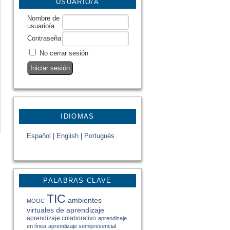
USUARIO/A
Nombre de
usuario/a
Contraseña
No cerrar sesión
IDIOMAS
Español
|
English
|
Portugués
PALABRAS CLAVE
TIC
ambientes
MOOC
virtuales de aprendizaje
aprendizaje colaborativo
aprendizaje
en línea
aprendizaje semipresencial