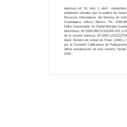
Apertura
vol. 18, núm. 1, abril - septiembre
ambientes virtuales que se publica de maner
Recursos Informativos del Sistema de Univ
Guadalajara, Jalisco, México. Tel.: 3268-8
Editor responsable: Dr. Rafael Morales Gambo
electrónica: 04-2009-080712102200-203, e-I
de la versión impresa: 04-2009-12151227330
Autor. Número de Licitud de Título: 13449 y
por la Comisión Calificadora de Publicacio
última actualización de este número: Sergi
2026.