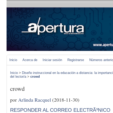
Inicio
Acerca de
Iniciar sesión
Registrarse
Números anteri
Inicio
>
Diseño instruccional en la educación a distancia: la importan
del lector/a
>
crowd
crowd
por
Arlinda Racquel
(2018-11-30)
RESPONDER AL CORREO ELECTRÃ³NICO