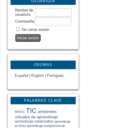
USUARIO/A
Nombre de
usuario/a
Contraseña
No cerrar sesión
IDIOMAS
Español
|
English
|
Portugués
PALABRAS CLAVE
TIC
ambientes
MOOC
virtuales de aprendizaje
aprendizaje colaborativo
aprendizaje
en línea
aprendizaje semipresencial