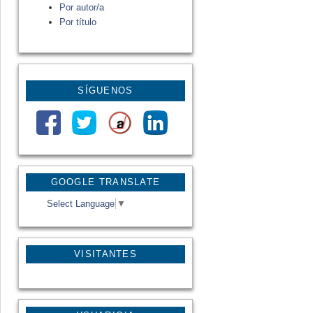
Por autor/a
Por título
SÍGUENOS
GOOGLE TRANSLATE
Select Language
▼
VISITANTES