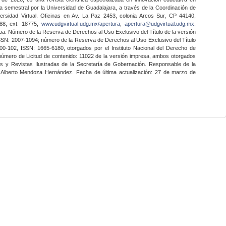
a semestral por la Universidad de Guadalajara, a través de la Coordinación de
ersidad Virtual. Oficinas en Av. La Paz 2453, colonia Arcos Sur, CP 44140,
888, ext. 18775,
www.udgvirtual.udg.mx/apertura
,
apertura@udgvirtual.udg.mx
.
a. Número de la Reserva de Derechos al Uso Exclusivo del Título de la versión
SSN: 2007-1094; número de la Reserva de Derechos al Uso Exclusivo del Título
0-102, ISSN: 1665-6180, otorgados por el Instituto Nacional del Derecho de
 número de Licitud de contenido: 11022 de la versión impresa, ambos otorgados
nes y Revistas Ilustradas de la Secretaría de Gobernación. Responsable de la
o Alberto Mendoza Hernández. Fecha de última actualización: 27 de marzo de