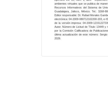
ambientes virtuales que se publica de maner
Recursos Informativos del Sistema de Univ
Guadalajara, Jalisco, México. Tel.: 3268-8
Editor responsable: Dr. Rafael Morales Gambo
electrónica: 04-2009-080712102200-203, e-I
de la versión impresa: 04-2009-12151227330
Autor. Número de Licitud de Título: 13449 y
por la Comisión Calificadora de Publicacio
última actualización de este número: Sergi
2026.