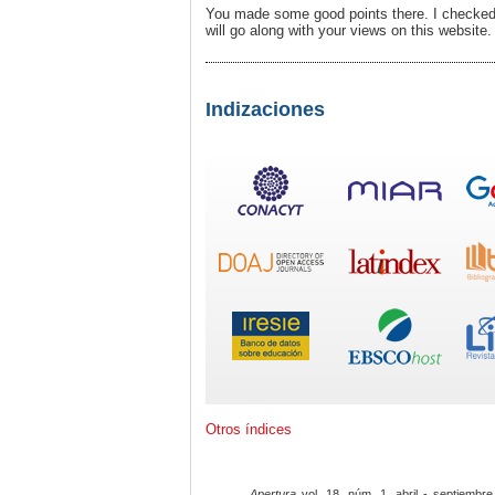
You made some good points there. I checked 
will go along with your views on this website.
Indizaciones
Otros índices
Apertura
vol. 18, núm. 1, abril - septiembre