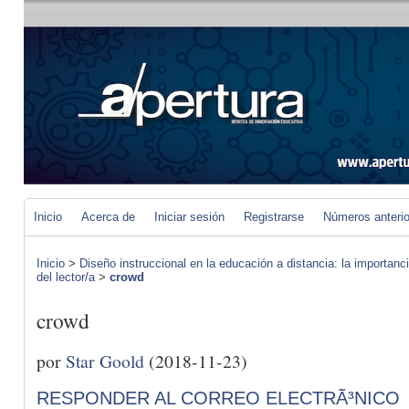
Inicio
Acerca de
Iniciar sesión
Registrarse
Números anteri
Inicio
>
Diseño instruccional en la educación a distancia: la importan
del lector/a
>
crowd
crowd
por
Star Goold
(2018-11-23)
RESPONDER AL CORREO ELECTRÃ³NICO