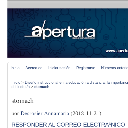
Inicio
Acerca de
Iniciar sesión
Registrarse
Números anteri
Inicio
>
Diseño instruccional en la educación a distancia: la importan
del lector/a
>
stomach
stomach
por
Desrosier Annamaria
(2018-11-21)
RESPONDER AL CORREO ELECTRÃ³NICO