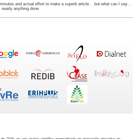
w minutes and actual effort to make a superb article… but what can I say…
t nearly anything done.
 de 2026, es una revista científica especializada en innovación educativa en