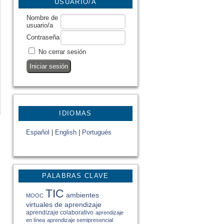
USUARIO/A
Nombre de
usuario/a
Contraseña
No cerrar sesión
IDIOMAS
Español
|
English
|
Portugués
PALABRAS CLAVE
TIC
ambientes
MOOC
virtuales de aprendizaje
aprendizaje colaborativo
aprendizaje
en línea
aprendizaje semipresencial