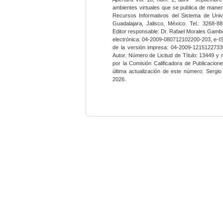
ambientes virtuales que se publica de maner
Recursos Informativos del Sistema de Univ
Guadalajara, Jalisco, México. Tel.: 3268-8
Editor responsable: Dr. Rafael Morales Gambo
electrónica: 04-2009-080712102200-203, e-I
de la versión impresa: 04-2009-12151227330
Autor. Número de Licitud de Título: 13449 y
por la Comisión Calificadora de Publicacio
última actualización de este número: Sergi
2026.