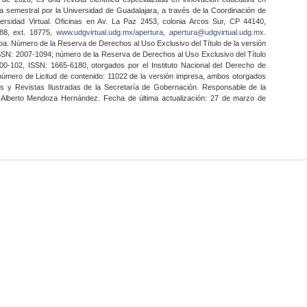
a semestral por la Universidad de Guadalajara, a través de la Coordinación de
ersidad Virtual. Oficinas en Av. La Paz 2453, colonia Arcos Sur, CP 44140,
888, ext. 18775,
www.udgvirtual.udg.mx/apertura
,
apertura@udgvirtual.udg.mx
.
a. Número de la Reserva de Derechos al Uso Exclusivo del Título de la versión
SSN: 2007-1094; número de la Reserva de Derechos al Uso Exclusivo del Título
0-102, ISSN: 1665-6180, otorgados por el Instituto Nacional del Derecho de
 número de Licitud de contenido: 11022 de la versión impresa, ambos otorgados
nes y Revistas Ilustradas de la Secretaría de Gobernación. Responsable de la
o Alberto Mendoza Hernández. Fecha de última actualización: 27 de marzo de