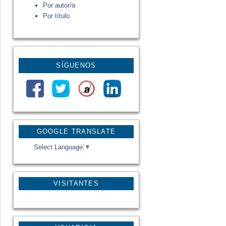
Por autor/a
Por título
SÍGUENOS
GOOGLE TRANSLATE
Select Language
▼
VISITANTES