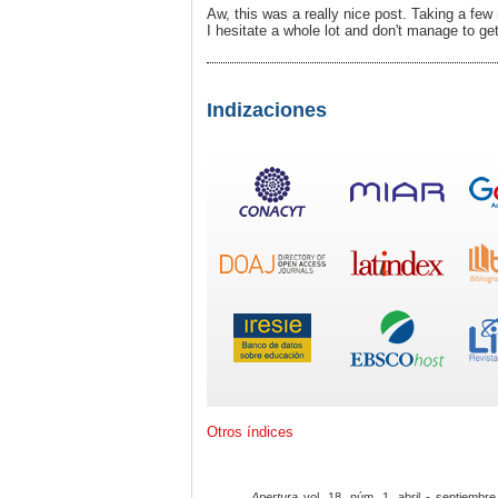
Aw, this was a really nice post. Taking a fe
I hesitate a whole lot and don't manage to ge
Indizaciones
Otros índices
Apertura
vol. 18, núm. 1, abril - septiembre