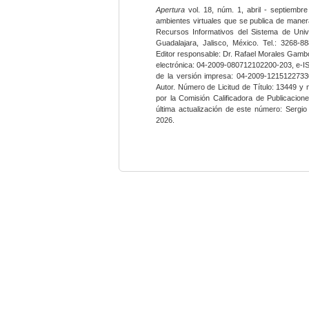
Apertura
vol. 18, núm. 1, abril - septiembre
ambientes virtuales que se publica de maner
Recursos Informativos del Sistema de Univ
Guadalajara, Jalisco, México. Tel.: 3268-8
Editor responsable: Dr. Rafael Morales Gambo
electrónica: 04-2009-080712102200-203, e-I
de la versión impresa: 04-2009-12151227330
Autor. Número de Licitud de Título: 13449 y
por la Comisión Calificadora de Publicacio
última actualización de este número: Sergi
2026.