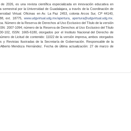
 de 2026, es una revista científica especializada en innovación educativa en
a semestral por la Universidad de Guadalajara, a través de la Coordinación de
ersidad Virtual. Oficinas en Av. La Paz 2453, colonia Arcos Sur, CP 44140,
888, ext. 18775,
www.udgvirtual.udg.mx/apertura
,
apertura@udgvirtual.udg.mx
.
a. Número de la Reserva de Derechos al Uso Exclusivo del Título de la versión
SSN: 2007-1094; número de la Reserva de Derechos al Uso Exclusivo del Título
0-102, ISSN: 1665-6180, otorgados por el Instituto Nacional del Derecho de
 número de Licitud de contenido: 11022 de la versión impresa, ambos otorgados
nes y Revistas Ilustradas de la Secretaría de Gobernación. Responsable de la
o Alberto Mendoza Hernández. Fecha de última actualización: 27 de marzo de