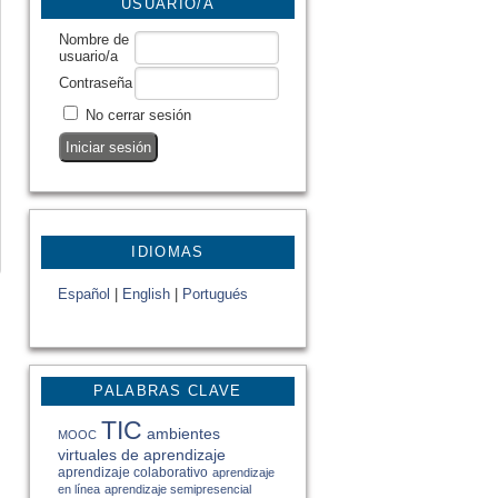
USUARIO/A
Nombre de
usuario/a
Contraseña
No cerrar sesión
IDIOMAS
Español
|
English
|
Portugués
PALABRAS CLAVE
TIC
ambientes
MOOC
virtuales de aprendizaje
aprendizaje colaborativo
aprendizaje
en línea
aprendizaje semipresencial