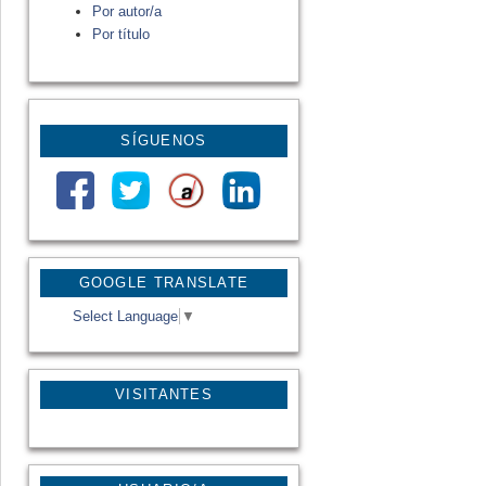
Por autor/a
Por título
SÍGUENOS
GOOGLE TRANSLATE
Select Language
▼
VISITANTES