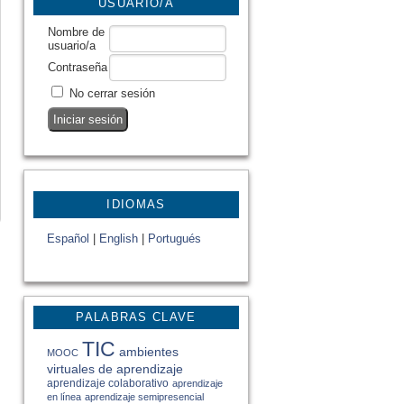
USUARIO/A
Nombre de
usuario/a
Contraseña
No cerrar sesión
IDIOMAS
Español
|
English
|
Portugués
PALABRAS CLAVE
TIC
ambientes
MOOC
virtuales de aprendizaje
aprendizaje colaborativo
aprendizaje
en línea
aprendizaje semipresencial