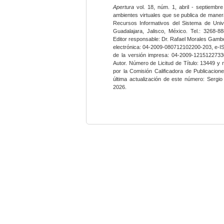
Apertura
vol. 18, núm. 1, abril - septiembre
ambientes virtuales que se publica de maner
Recursos Informativos del Sistema de Univ
Guadalajara, Jalisco, México. Tel.: 3268-8
Editor responsable: Dr. Rafael Morales Gambo
electrónica: 04-2009-080712102200-203, e-I
de la versión impresa: 04-2009-12151227330
Autor. Número de Licitud de Título: 13449 y
por la Comisión Calificadora de Publicacio
última actualización de este número: Sergi
2026.