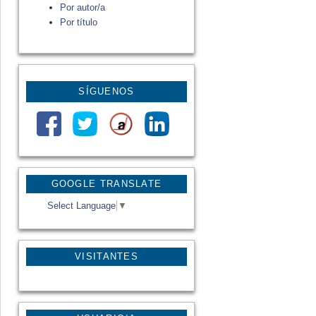
Por autor/a
Por título
SÍGUENOS
GOOGLE TRANSLATE
Select Language
▼
VISITANTES