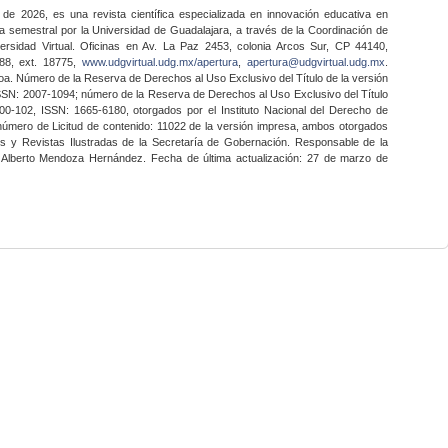
 de 2026, es una revista científica especializada en innovación educativa en
a semestral por la Universidad de Guadalajara, a través de la Coordinación de
ersidad Virtual. Oficinas en Av. La Paz 2453, colonia Arcos Sur, CP 44140,
888, ext. 18775,
www.udgvirtual.udg.mx/apertura
,
apertura@udgvirtual.udg.mx
.
a. Número de la Reserva de Derechos al Uso Exclusivo del Título de la versión
SSN: 2007-1094; número de la Reserva de Derechos al Uso Exclusivo del Título
0-102, ISSN: 1665-6180, otorgados por el Instituto Nacional del Derecho de
 número de Licitud de contenido: 11022 de la versión impresa, ambos otorgados
nes y Revistas Ilustradas de la Secretaría de Gobernación. Responsable de la
o Alberto Mendoza Hernández. Fecha de última actualización: 27 de marzo de