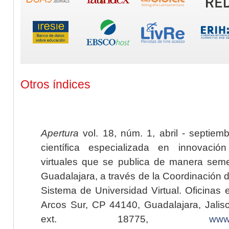
Otros índices
Apertura
vol. 18, núm. 1, abril - septiem
científica especializada en innovaci
virtuales que se publica de manera seme
Guadalajara, a través de la Coordinación 
Sistema de Universidad Virtual. Oficinas 
Arcos Sur, CP 44140, Guadalajara, Jalisc
ext. 18775,
www.