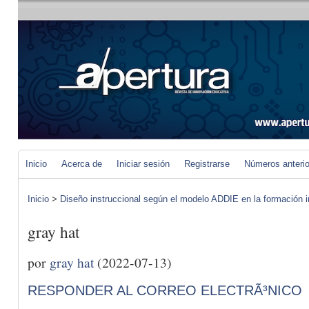
Inicio
Acerca de
Iniciar sesión
Registrarse
Números anteri
Inicio
>
Diseño instruccional según el modelo ADDIE en la formación i
gray hat
por
gray hat
(2022-07-13)
RESPONDER AL CORREO ELECTRÃ³NICO