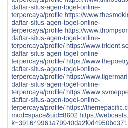
daftar-situs-agen-togel-online-
terpercaya/profile
https://www.thesmoki
daftar-situs-agen-togel-online-
terpercaya/profile
https://www.thompsonw
daftar-situs-agen-togel-online-
terpercaya/profile/
https://www.trident.s
daftar-situs-agen-togel-online-
terpercaya/profile/
https://www.thepoetr
daftar-situs-agen-togel-online-
terpercaya/profile/
https://www.tigermari
daftar-situs-agen-togel-online-
terpercaya/profile/
https://www.svmeppen
daftar-situs-agen-togel-online-
terpercaya/profile/
https://themepacific.
mod=space&uid=8602
https://webcasts
k=391649961a79940da2f0d4950bc371